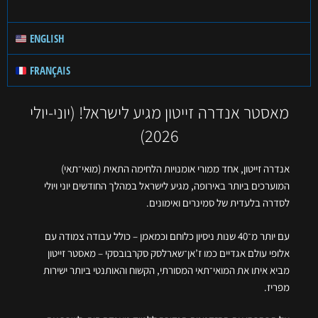
ENGLISH
FRANÇAIS
מאסטר אנדרה זייטון מגיע לישראל! (יוני-יולי
2026)
אנדרה זייטון, אחד ממורי אומנויות הלחימה התאית (מוּאי־תאי)
המוערכים ביותר באירופה, מגיע לישראל במהלך החודשים יוני ויולי
לסדרה בלעדית של סמינרים ואימונים.
עם יותר מ־40 שנות ניסיון כלוחם וכמאמן – כולל עבודה צמודה עם
אלופי עולם אגדיים כמו ז’אן־שארלסק סקרבובסקי – מאסטר זייטון
מביא איתו את המואי־תאי המסורתי, הקשוח והאותנטי ביותר ישירות
מפריז.